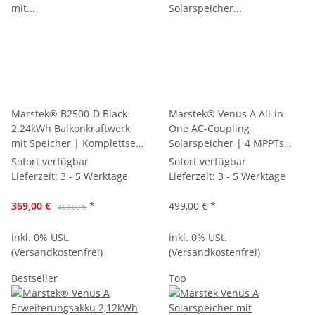
Marstek® B2500-D Black
Marstek® Venus A All-in-
2.24kWh Balkonkraftwerk
One AC-Coupling
mit Speicher | Komplettset
Solarspeicher | 4 MPPTs
mit 800W Wechselrichter &
max. 2400W PV-Eingang &
Sofort verfügbar
Sofort verfügbar
5m BC-Kabel
1200W AC-Kopplung für
Lieferzeit:
3 - 5 Werktage
Lieferzeit:
3 - 5 Werktage
Balkonkraftwerk
369,00 €
*
499,00 €
*
469,00 €
inkl. 0% USt.
inkl. 0% USt.
(Versandkostenfrei)
(Versandkostenfrei)
Bestseller
Top