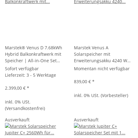
Marstek® Venus D 7.68kWh
Marstek Venus A
Hybrid Balkonkraftwerk mit
Solarspeicher mit
Speicher | All-in-One Set
Erweiterungsakku 4240 Wh,
mit 2.2kW AC-Kopplung &
Solarspeicher 4MPPT
Sofort verfügbar
Momentan nicht verfügbar
Notstromfunktion (IP65)
Solareingänge bis zu 2,4kW,
Lieferzeit:
3 - 5 Werktage
Plug & Play Speicherlösung
839,00 €
*
für Balkonkraftwerk & PV-
2.399,00 €
*
Anlage, mit Smart Meter
inkl. 0% USt. (Vorbesteller)
inkl. 0% USt.
(Versandkostenfrei)
Ausverkauft
Ausverkauft