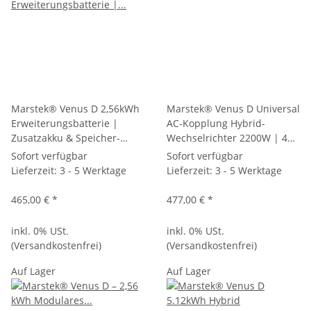
Marstek® Venus D 2,56kWh
Marstek® Venus D Universal
Erweiterungsbatterie |
AC-Kopplung Hybrid-
Zusatzakku & Speicher-
Wechselrichter 2200W | 4
Erweiterung für
MPPT Solar-Steuergerät für
Sofort verfügbar
Sofort verfügbar
Balkonkraftwerk
Balkonkraftwerk (ohne
Lieferzeit:
3 - 5 Werktage
Lieferzeit:
3 - 5 Werktage
Batterie)
465,00 €
*
477,00 €
*
inkl. 0% USt.
inkl. 0% USt.
(Versandkostenfrei)
(Versandkostenfrei)
Auf Lager
Auf Lager