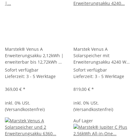
Marstek® Venus A
Marstek Venus A
Erweiterungsakku 2,12kWh |
Solarspeicher mit
erweiterbar bis 12,72kWh |
Erweiterungsakku 4240 Wh,
LiFePO4
Solarspeicher 4MPPT
Sofort verfügbar
Sofort verfügbar
Solareingänge bis zu 2,4kW,
Lieferzeit:
3 - 5 Werktage
Lieferzeit:
3 - 5 Werktage
Plug & Play Speicherlösung
für Balkonkraftwerk & PV-
369,00 €
*
819,00 €
*
Anlage, ohne Smart Meter
inkl. 0% USt.
inkl. 0% USt.
(Versandkostenfrei)
(Versandkostenfrei)
Auf Lager