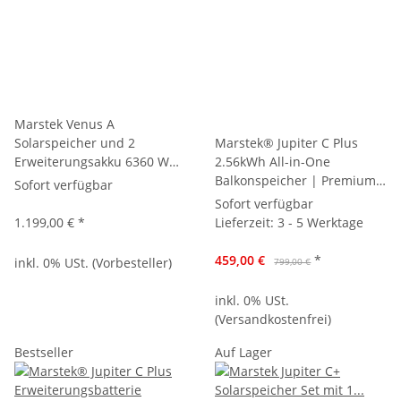
Marstek Venus A
Solarspeicher und 2
Marstek® Jupiter C Plus
Erweiterungsakku 6360 Wh,
2.56kWh All-in-One
Stromspeicher 4MPPT
Balkonspeicher | Premium
Sofort verfügbar
Solareingänge bis zu 2,4kW,
Solar-Stromspeicher für
Sofort verfügbar
Plug & Play Speicherlösung
Balkonkraftwerk
1.199,00 €
*
Lieferzeit:
3 - 5 Werktage
für Balkonkraftwerk & PV-
Anlage, mit Smart Meter
459,00 €
*
inkl. 0% USt. (Vorbesteller)
799,00 €
inkl. 0% USt.
(Versandkostenfrei)
Bestseller
Auf Lager