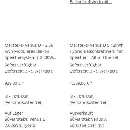
Marstek® Venus D – 2,56
Marstek® Venus D 5.12kWh
kWh Modulares Balkon-
Hybrid Balkonkraftwerk mit
Speichersystem | 2200W
Speicher | All-in-One Set
AC-Kopplung Hybrid-
mit 2.2kW AC-Kopplung &
Sofort verfügbar
Sofort verfügbar
Inverter (Plug & Play)
Notstromfunktion (IP65)
Lieferzeit:
3 - 5 Werktage
Lieferzeit:
3 - 5 Werktage
929,00 €
*
1.389,00 €
*
inkl. 0% USt.
inkl. 0% USt.
(Versandkostenfrei)
(Versandkostenfrei)
Auf Lager
Ausverkauft