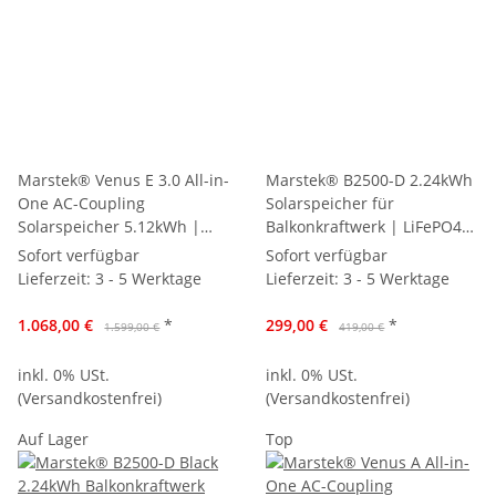
Marstek® Venus E 3.0 All-in-
Marstek® B2500-D 2.24kWh
One AC-Coupling
Solarspeicher für
Solarspeicher 5.12kWh |
Balkonkraftwerk | LiFePO4
Premium Balkonspeicher
Batterieerweiterung mit
Sofort verfügbar
Sofort verfügbar
Komplettset
max. 2x800W PV-Eingang
Lieferzeit:
3 - 5 Werktage
Lieferzeit:
3 - 5 Werktage
1.068,00 €
*
299,00 €
*
1.599,00 €
419,00 €
inkl. 0% USt.
inkl. 0% USt.
(Versandkostenfrei)
(Versandkostenfrei)
Auf Lager
Top