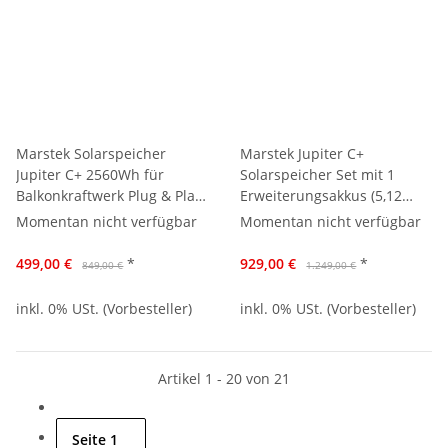
Marstek Solarspeicher
Marstek Jupiter C+
Jupiter C+ 2560Wh für
Solarspeicher Set mit 1
Balkonkraftwerk Plug & Play
Erweiterungsakkus (5,12
Speicher für PV Anlage,
kWh) – Balkonkraftwerk
Momentan nicht verfügbar
Momentan nicht verfügbar
2,56kWh Stromspeicher
Speicher Plug & Play, PV
Solarbank für Haus Balkon
Stromspeicher mit Smart
499,00 €
*
929,00 €
*
849,00 €
1.249,00 €
Terrasse, Jupiter C Plus
Meter für Haus & Balkon
Speicher mit Smart Meter
inkl. 0% USt. (Vorbesteller)
inkl. 0% USt. (Vorbesteller)
Artikel 1 - 20 von 21
Seite
1