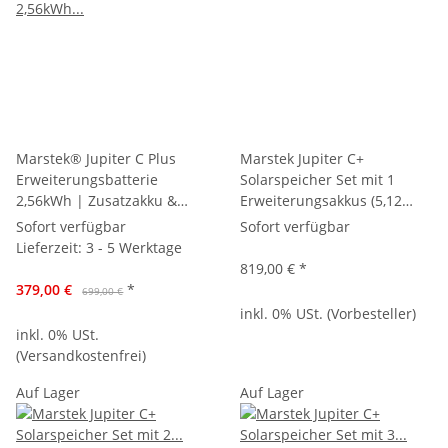
Marstek® Jupiter C Plus
Marstek Jupiter C+
Erweiterungsbatterie
Solarspeicher Set mit 1
2,56kWh | Zusatzakku &
Erweiterungsakkus (5,12
Speicher-Erweiterung für
kWh) – Balkonkraftwerk
Sofort verfügbar
Sofort verfügbar
All-in-One System
Speicher Plug & Play, PV
Lieferzeit:
3 - 5 Werktage
Stromspeicher ohne Smart
819,00 €
*
Meter für Haus & Balkon
379,00 €
*
699,00 €
inkl. 0% USt. (Vorbesteller)
inkl. 0% USt.
(Versandkostenfrei)
Auf Lager
Auf Lager