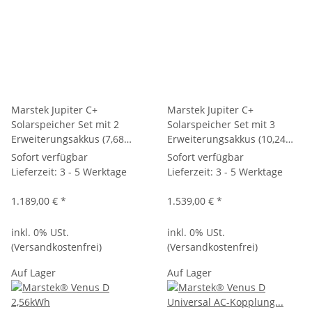
Marstek Jupiter C+
Marstek Jupiter C+
Solarspeicher Set mit 2
Solarspeicher Set mit 3
Erweiterungsakkus (7,68
Erweiterungsakkus (10,24
kWh) – Balkonkraftwerk
kWh) – Balkonkraftwerk
Sofort verfügbar
Sofort verfügbar
Speicher Plug & Play, PV
Speicher Plug & Play, PV
Lieferzeit:
3 - 5 Werktage
Lieferzeit:
3 - 5 Werktage
Stromspeicher ohne Smart
Stromspeicher ohne Smart
Meter für Haus & Balkon
Meter für Haus & Balkon #1
1.189,00 €
*
1.539,00 €
*
inkl. 0% USt.
inkl. 0% USt.
(Versandkostenfrei)
(Versandkostenfrei)
Auf Lager
Auf Lager